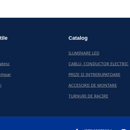
tile
Catalog
ILUMINARE LED
atesc
CABLU, CONDUCTOR ELECTRIC
umpar
PRIZE SI INTRERUPATOARE
i
ACCESORII DE MONTARE
TURNURI DE RACIRE