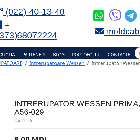
(022)-40-13-40
+
moldcab
(373)68072224
DUCTIA
PARTENERI
BLOG
PORTOFOLIU
CONTACTE
UPATOARE
Intrerupatoare Wessen
Intrerupator Wessen
INTRERUPATOR WESSEN PRIMA, I
A56-029
Cod:
1596
8.00 MDL