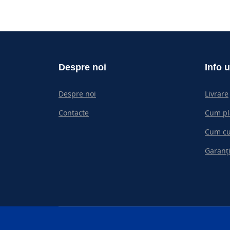
Despre noi
Info u
Despre noi
Livrare
Contacte
Cum pl
Cum c
Garanți