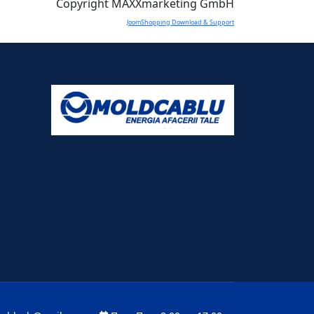
Copyright MAXXmarketing GmbH
JoomShopping Download & Support