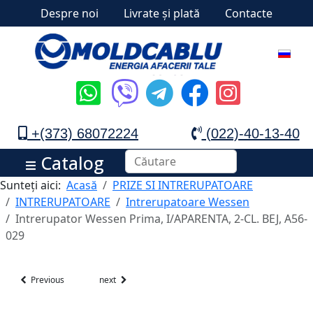
Despre noi
Livrate și plată
Contacte
+(373) 68072224
(022)-40-13-40
Catalog
Sunteți aici:
Acasă
PRIZE SI INTRERUPATOARE
INTRERUPATOARE
Intrerupatoare Wessen
Intrerupator Wessen Prima, I/APARENTA, 2-CL. BEJ, A56-
029
Previous
next