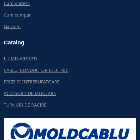
Cum platesc
Cum cumpar
Garanții
Catalog
ILUMINARE LED
CABLU, CONDUCTOR ELECTRIC
PRIZE SI INTRERUPATOARE
ACCESORII DE MONTARE
TURNURI DE RACIRE