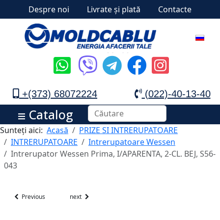
Despre noi
Livrate și plată
Contacte
+(373) 68072224
(022)-40-13-40
Catalog
Sunteți aici:
Acasă
PRIZE SI INTRERUPATOARE
INTRERUPATOARE
Intrerupatoare Wessen
Intrerupator Wessen Prima, I/APARENTA, 2-CL. BEJ, S56-
043
Previous
next